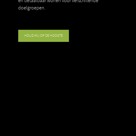
en betaalbaar wonen voor verschillende
doelgroepen.
HOUD MIJ OP DE HOOGTE