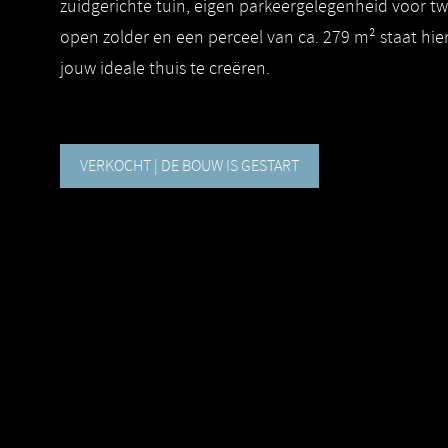
zuidgerichte tuin, eigen parkeergelegenheid voor twe
open zolder en een perceel van ca. 279 m² staat hier
jouw ideale thuis te creëren.
VERKOCHT | DE BOUW IS GESTART